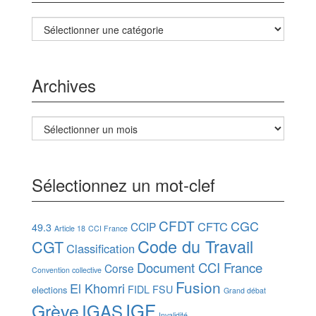
Catégories
Archives
Archives
Sélectionnez un mot-clef
CFDT
CGC
CFTC
CCIP
49.3
Article 18
CCI France
Code du Travail
CGT
Classification
Document CCI France
Corse
Convention collective
Fusion
El Khomri
FIDL
FSU
elections
Grand débat
IGF
Grève
IGAS
Invalidité