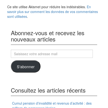
l
)
e
Ce site utilise Akismet pour réduire les indésirables.
f
En
e
savoir plus sur comment les données de vos commentaires
n
ê
sont utilisées
.
t
r
e
)
Abonnez-vous et recevez les
nouveaux articles
Saisissez
votre
adresse
S'abonner
mail
Consultez les articles récents
Cumul pension d’invalidité et revenus d’activité : des