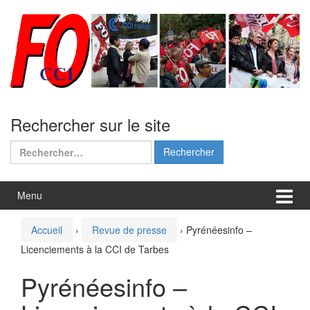
Aller
Sauter
au
au
contenu
menu
principal
Rechercher sur le site
Rechercher :
Menu
Accueil
›
Revue de presse
›
Pyrénéesinfo –
Licenciements à la CCI de Tarbes
Pyrénéesinfo –