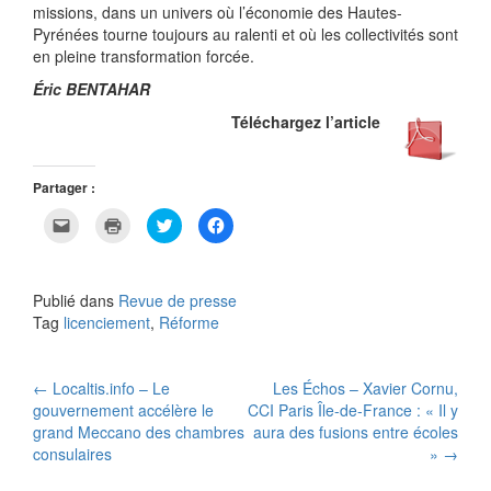
missions, dans un univers où l’économie des Hautes-
Pyrénées tourne toujours au ralenti et où les collectivités sont
en pleine transformation forcée.
Éric BENTAHAR
Téléchargez l’article
Partager :
C
C
C
C
l
l
l
l
i
i
i
i
q
q
q
q
u
u
u
u
e
e
e
e
Publié dans
Revue de presse
r
r
z
z
p
p
p
p
Tag
licenciement
,
Réforme
o
o
o
o
u
u
u
u
r
r
r
r
e
i
p
p
Navigation
n
m
a
a
←
Localtis.info – Le
Les Échos – Xavier Cornu,
v
p
r
r
o
r
t
t
gouvernement accélère le
CCI Paris Île-de-France : « Il y
y
i
a
a
des
grand Meccano des chambres
aura des fusions entre écoles
e
m
g
g
r
e
e
e
consulaires
»
→
u
r
r
r
articles
n
(
s
s
l
o
u
u