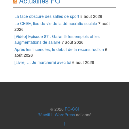
Actualités FO
La face obscure des salles de sport
8 août 2026
Le CESE, lieu de vie de la démocratie sociale
7 août
2026
[Vidéo] Episode 87 : Garantir les emplois et les
augmentations de salaire
7 août 2026
Après les incendies, le début de la reconstruction
6
août 2026
[Livre] … Je marcherai avec toi
6 août 2026
© 2026
FO-CCI
Réactif II
WordPress
actionné
↑