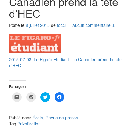
Canadien prend la tête
d’HEC
Posté le
8 juillet 2015
de
focci
—
Aucun commentaire ↓
2015-07-08. Le Figaro Étudiant. Un Canadien prend la tête
d’HEC.
Partager :
C
C
C
C
l
l
l
l
i
i
i
i
q
q
q
q
u
u
u
u
e
e
e
e
Publié dans
École
,
Revue de presse
r
r
z
z
p
p
p
p
Tag
Privatisation
o
o
o
o
u
u
u
u
r
r
r
r