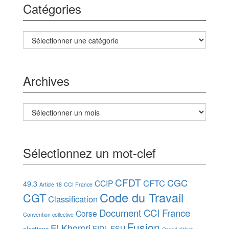
Catégories
Catégories
Archives
Archives
Sélectionnez un mot-clef
CFDT
CGC
CFTC
CCIP
49.3
Article 18
CCI France
Code du Travail
CGT
Classification
Document CCI France
Corse
Convention collective
Fusion
El Khomri
FIDL
FSU
elections