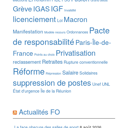
Grand débat
IGF
Grève
IGAS
Invalidité
licenciement
Macron
Loi
Pacte
Manifestation
Ordonnances
Modèle recours
de responsabilité
Paris-Île-de-
Privatisation
France
Points au choix
Retraites
reclassement
Rupture conventionnelle
Réforme
Salaire
Solidaires
Répression
suppression de postes
Unef
UNL
État d'urgence
Île de la Réunion
Actualités FO
La face obscure des salles de sport
8 août 2026