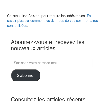
u
t
ê
v
r
t
e
e
r
l
)
e
l
)
Ce site utilise Akismet pour réduire les indésirables.
En
e
savoir plus sur comment les données de vos commentaires
f
e
sont utilisées
.
n
ê
t
r
e
Abonnez-vous et recevez les
)
nouveaux articles
Saisissez
votre
adresse
S'abonner
mail
Consultez les articles récents