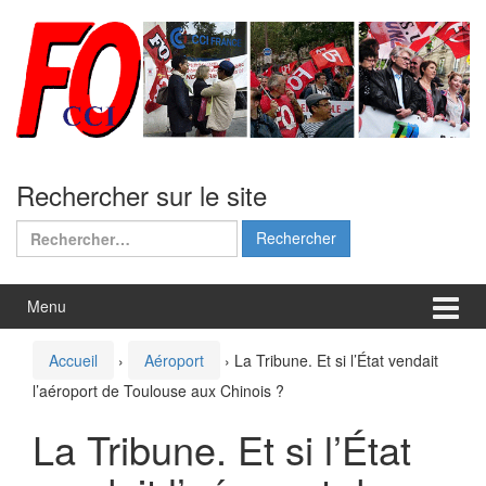
Aller
Sauter
au
au
contenu
menu
principal
Rechercher sur le site
Rechercher :
Menu
Accueil
›
Aéroport
›
La Tribune. Et si l’État vendait
l’aéroport de Toulouse aux Chinois ?
La Tribune. Et si l’État